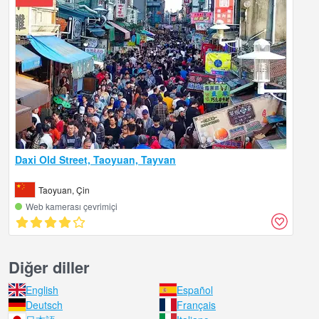
Daxi Old Street, Taoyuan, Tayvan
Taoyuan, Çin
Web kamerası çevrimiçi
Diğer diller
English
Español
Deutsch
Français