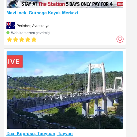
Mavi İnek, Guthega Kayak Merkezi
Perisher, Avustralya
Web kamerası çevrimiçi
Daxi Köprüsü, Taoyuan, Tayvan