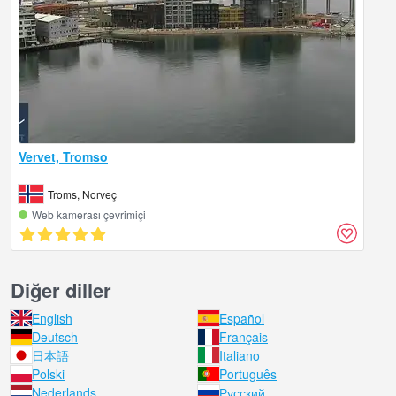
Vervet, Tromso
Troms, Norveç
Web kamerası çevrimiçi
Diğer diller
English
Español
Deutsch
Français
日本語
Italiano
Polski
Português
Nederlands
Русский