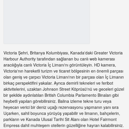
Victoria Şehri, Britanya Kolumbiyası, Kanada'daki Greater Victoria
Harbour Authority tarafından sağlanan bu canlı web kamerası
aracılığıyla canlı Victoria İç Limanı'nı görüntüleyin. HD kamera,
Victoria'nın hareketli turizm ve ticaret bölgesinin en önemli parçası
olan geniş ve çarpıcı Victoria Limanı'nın bir parçası olan İç Limanın
birkaç perspektifini yakalar. Ayrıca demirli tekneleri ve feribot
aktivitelerini, uzaktan Johnson Street Köprüsü'nü ve geceleri güzel
bir şekilde aydınlatılan British Columbia Parlamento Binaları gibi
heybetli yapıları görebilirsiniz. Balina izleme tekne turu veya
heyecan verici bir deniz uçağı rezervasyonu yapmanın yanı sıra
Uçarken, sahil boyunca yürüyüş yapabilir ve limanın, bahçelerin,
parkların ve Kanada Ulusal Tarihi Sit Alanı olan Hotel Fairmont
Empress dahil muhteşem otellerin güzelliğine hayran kalabilirsiniz.