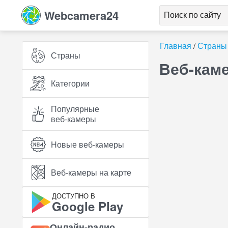
Webcamera24
Главная
Страны
Страны
Веб-кам
Категории
Популярные
веб‑камеры
Новые веб‑камеры
Веб‑камеры на карте
ДОСТУПНО В
Google Play
Онлайн‑радио