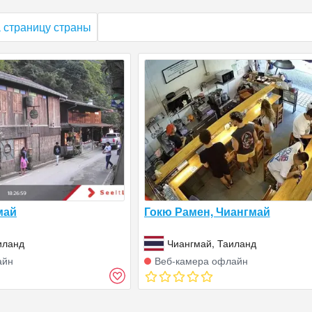
 страницу страны
май
Гокю Рамен, Чиангмай
иланд
Чиангмай, Таиланд
айн
Веб‑камера офлайн