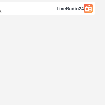
LiveRadio24
й.