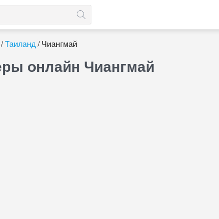
Таиланд
Чиангмай
еры онлайн Чиангмай