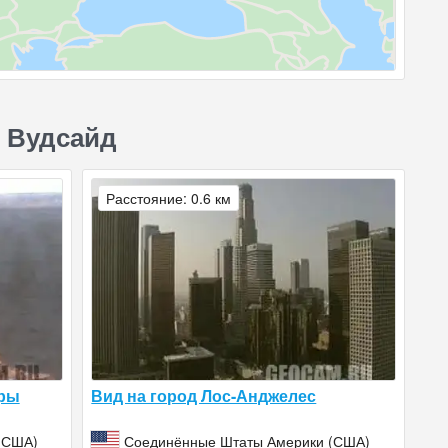
, Вудсайд
Расстояние: 0.6 км
еры
Вид на город Лос-Анджелес
(США)
Соединённые Штаты Америки (США)