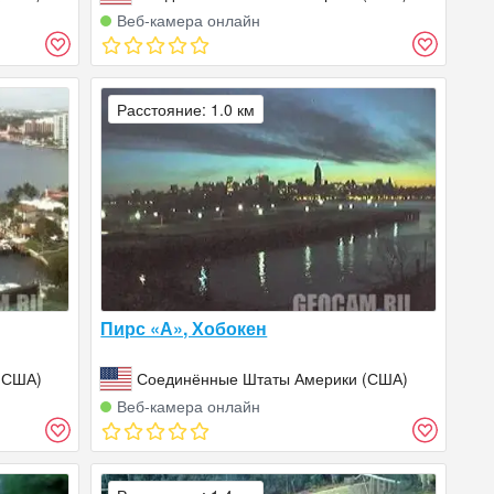
Веб‑камера онлайн
Расстояние: 1.0 км
Пирс «А», Хобокен
(США)
Соединённые Штаты Америки (США)
Веб‑камера онлайн