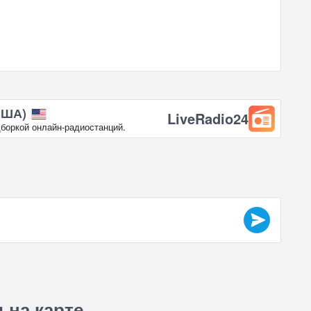
США)
LiveRadio24
боркой онлайн‑радиостанций.
 на карте