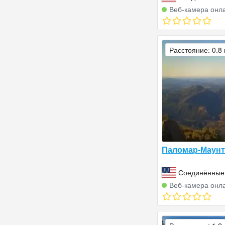
Веб‑камера онл
Расстояние: 0.8
Паломар-Маунт
Соединённые
Веб‑камера онл