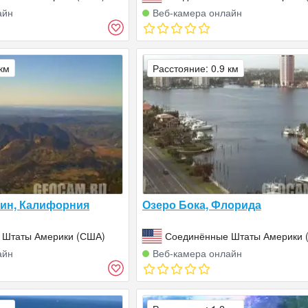
айн
Веб‑камера онлайн
 км
Расстояние: 0.9 км
ин, Калифорния
Озеро Бока, Флорида
 Штаты Америки (США)
Соединённые Штаты Америки 
айн
Веб‑камера онлайн