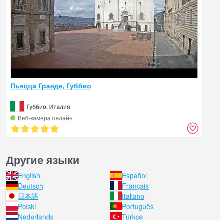
Пьяцца Гранде, Губбио
Губбио, Италия
Веб‑камера онлайн
Другие языки
English
Español
Deutsch
Français
日本語
Italiano
Polski
Português
Nederlands
Türkçe