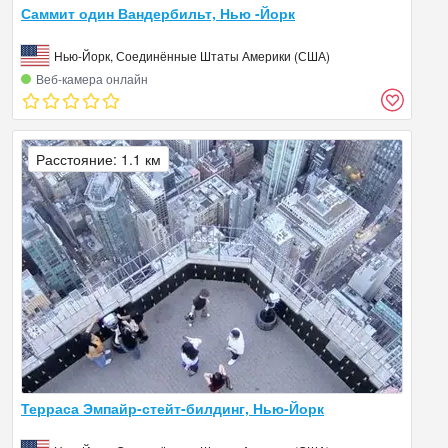
Саммит один Вандербильт, Нью -Йорк
Нью-Йорк, Соединённые Штаты Америки (США)
Веб‑камера онлайн
Расстояние: 1.1 км
Терраса Эмпайр-стейт-билдинг, Нью-Йорк