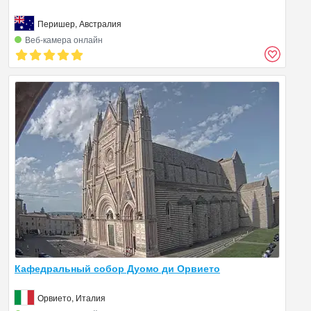
Перишер, Австралия
Веб‑камера онлайн
Кафедральный собор Дуомо ди Орвието
Орвието, Италия