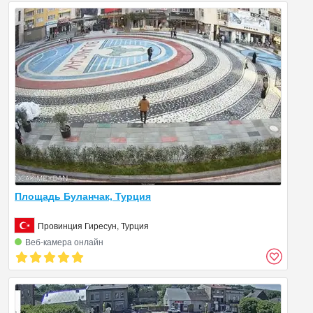
Площадь Буланчак, Турция
Провинция Гиресун, Турция
Веб‑камера онлайн