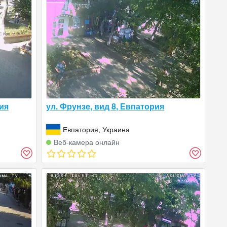
ия
ул. Фрунзе, вид 8, Евпатория
Евпатория, Украина
Веб‑камера онлайн