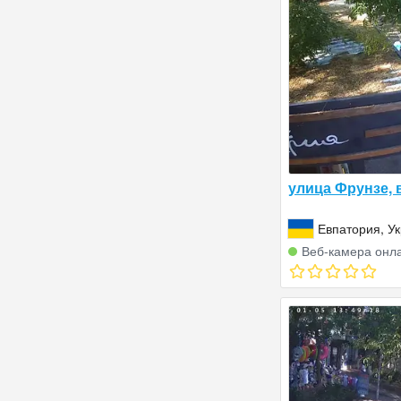
улица Фрунзе, 
Евпатория, У
Веб‑камера онл