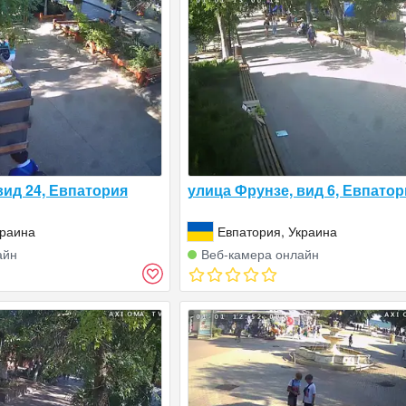
вид 24, Евпатория
улица Фрунзе, вид 6, Евпатор
краина
Евпатория, Украина
айн
Веб‑камера онлайн