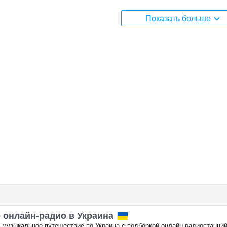
ид 15, Евпатория расположена в часовом поясе +03:00.
Показать больше
 онлайн‑радио в Украина
 музыкальное путешествие по Украина с подборкой онлайн‑радиостанций