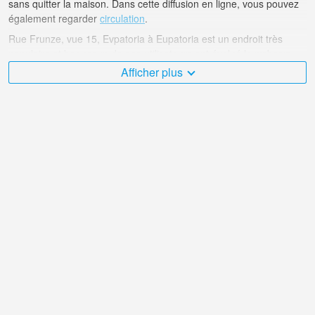
sans quitter la maison. Dans cette diffusion en ligne, vous pouvez
également regarder
circulation
.
Rue Frunze, vue 15, Evpatoria à Eupatoria est un endroit très
populaire et beaucoup de nos utilisateurs ont évalué la webcam
avec des points de diffusion en ligne.
Afficher plus
Le Ukraine est très diversifié et il y a un grand nombre d'endroits
que j'aimerais visiter, et Rue Frunze, vue 15, Evpatoria dans
Eupatoria en fait sans aucun doute partie!
La webcam en direct Ukraine est située dans le fuseau horaire
+03:00.