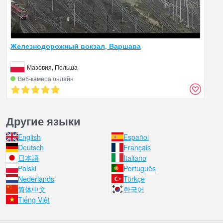
Железнодорожный вокзал, Варшава
Мазовия, Польша
Веб‑камера онлайн
Другие языки
English
Español
Deutsch
Français
日本語
Italiano
Polski
Português
Nederlands
Türkçe
简体中文
한국어
Tiếng Việt