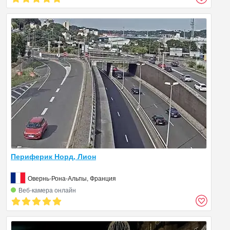
Периферик Норд, Лион
Овернь-Рона-Альпы, Франция
Веб‑камера онлайн