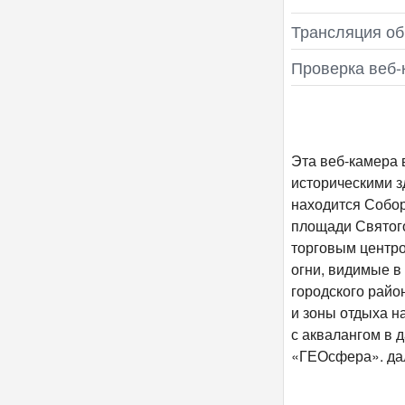
Трансляция об
Проверка веб‑
Эта веб-камера 
историческими з
находится Собор
площади Святого
торговым центро
огни, видимые в
городского район
и зоны отдыха н
с аквалангом в 
«ГЕОсфера». дал