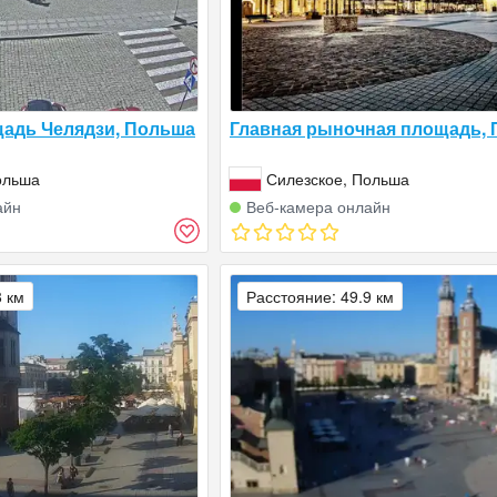
адь Челядзи, Польша
Главная рыночная площадь,
ольша
Силезское, Польша
айн
Веб‑камера онлайн
8 км
Расстояние: 49.9 км