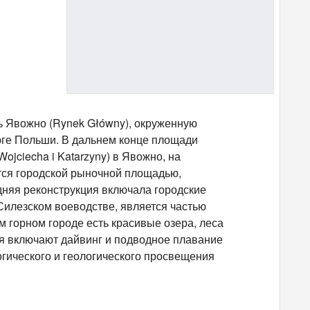
ь Явожно (Rynek Główny), окруженную
юге Польши. В дальнем конце площади
jciecha i Katarzyny) в Явожно, на
ется городской рыночной площадью,
няя реконструкция включала городские
Силезском воеводстве, является частью
ом горном городе есть красивые озера, леса
ния включают дайвинг и подводное плавание
огического и геологического просвещения