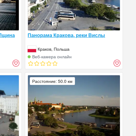
 Пщина
Панорама Кракова, реки Вислы
Краков, Польша
Веб‑камера онлайн
Расстояние: 50.0 км