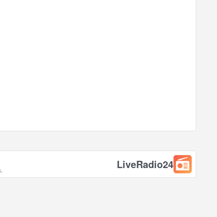
LiveRadio24
.