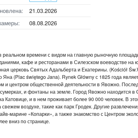
новлена:
21.03.2026
камеры:
08.08.2026
в реальном времени с видом на главную рыночную площад
даниями, кафе и ресторанами в Силезском воеводстве на 
ная церковь Святых Адальберта и Екатерины. (Kościół Św.Wo
 Яна (Plac świętego Jana). Rynek Główny с 1825 года явля
м и центром общественной деятельности в Явожно. Послед
 сумерках, и фонтаны на земле. Город Явожно находится в 
а Катовице, и в нем проживает более 90 000 человек. В эт
а свежем воздухе, такие как парк Гродек. Другие развлече
дайв-марине «Копарки», а также знакомство с Центром экол
ее вниз по странице.