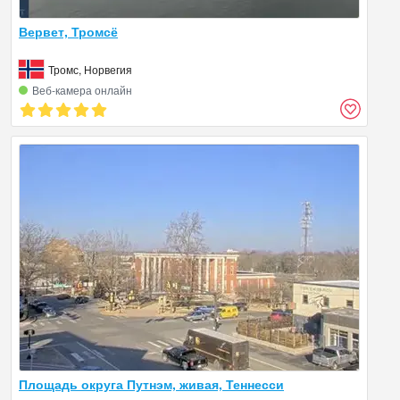
Вервет, Тромсё
Тромс, Норвегия
Веб‑камера онлайн
Площадь округа Путнэм, живая, Теннесси