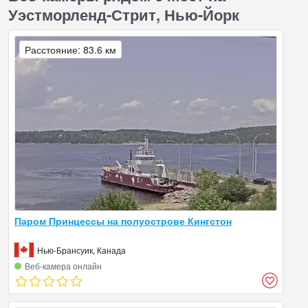
Уэстморленд-Стрит, Нью-Йорк
Расстояние: 83.6 км
Паром Принцессы на полуострове Кингстон
Нью-Брансуик, Канада
Веб‑камера онлайн