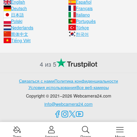
English
Español
Deutsch
Français
日本語
Italiano
Polski
Português
Nederlands
Türkçe
简体中文
한국어
Tiếng Việt
4 из 5
Связаться с нами
Политика конфиденциальности
Условия использования
Все веб-камеры
Copyright © 2021–2026 Webcamera24.com
info@webcamera24.com
Тема
Аккаунт
Поиск
Меню