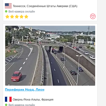
Теннесси, Соединённые Штаты Америки (США)
Веб‑камера онлайн
Периферик Норд, Лион
Овернь-Рона-Альпы, Франция
Веб‑камера онлайн