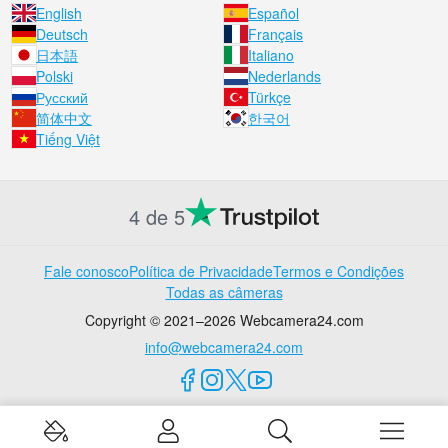
English
Español
Deutsch
Français
日本語
Italiano
Polski
Nederlands
Русский
Türkçe
简体中文
한국어
Tiếng Việt
4 de 5
Fale conosco
Política de Privacidade
Termos e Condições
Todas as câmeras
Copyright © 2021–2026 Webcamera24.com
info@webcamera24.com