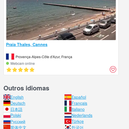
Praia Thales, Cannes
Provença-Alpes-Côte d'Azur, França
Webcam online
Outros idiomas
English
Español
Deutsch
Français
日本語
Italiano
Polski
Nederlands
Русский
Türkçe
简体中文
한국어