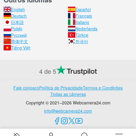
English
Español
Deutsch
Français
日本語
Italiano
Polski
Nederlands
Русский
Türkçe
简体中文
한국어
Tiếng Việt
4 de 5
Fale conosco
Política de Privacidade
Termos e Condições
Todas as câmeras
Copyright © 2021–2026 Webcamera24.com
info@webcamera24.com