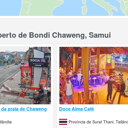
erto de Bondi Chaweng, Samui
a da praia de Chaweng
Doce Alma Café
ilândia
Província de Surat Thani, Tailân