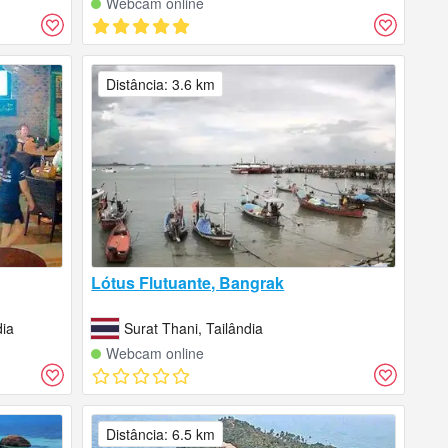
Webcam online
Distância: 3.6 km
Lótus Flutuante, Bangrak
dia
Surat Thani, Tailândia
Webcam online
Distância: 6.5 km