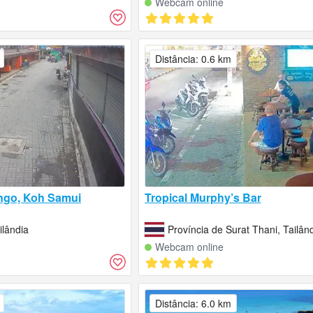
Webcam online
Distância: 0.6 km
ngo, Koh Samui
Tropical Murphy’s Bar
ilândia
Província de Surat Thani, Tailân
Webcam online
Distância: 6.0 km