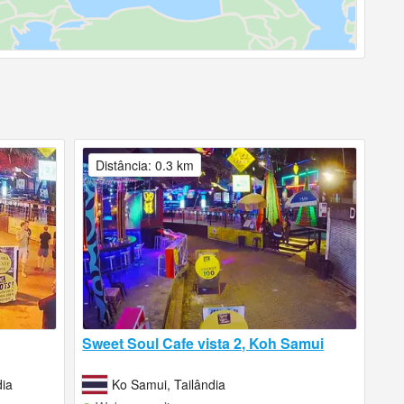
Distância: 0.3 km
Sweet Soul Cafe vista 2, Koh Samui
dia
Ko Samui, Tailândia