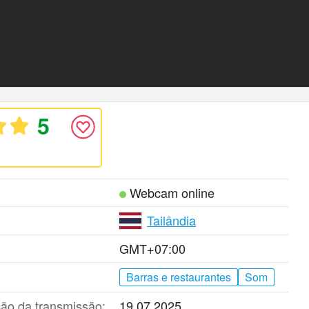
5
Webcam online
Tailândia
GMT+07:00
Barras e restaurantes
Som
ção da transmissão:
19.07.2025