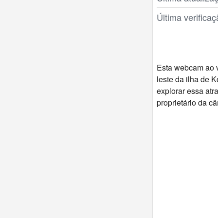
Última verific
Esta webcam ao v
leste da ilha de 
explorar essa atr
proprietário da 