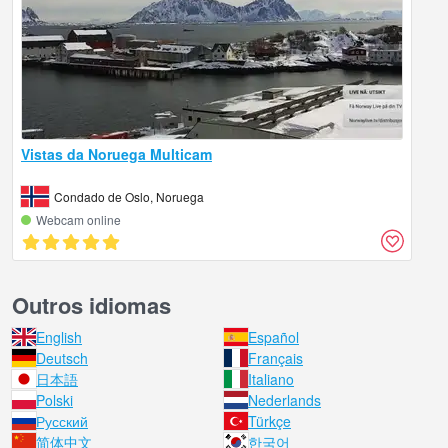
Vistas da Noruega Multicam
Condado de Oslo, Noruega
Webcam online
Outros idiomas
English
Español
Deutsch
Français
日本語
Italiano
Polski
Nederlands
Русский
Türkçe
简体中文
한국어