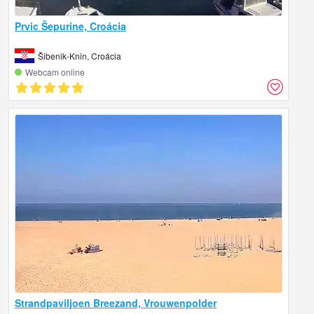
Prvic Šepurine, Croácia
Šibenik-Knin, Croácia
Webcam online
Strandpaviljoen Breezand, Vrouwenpolder