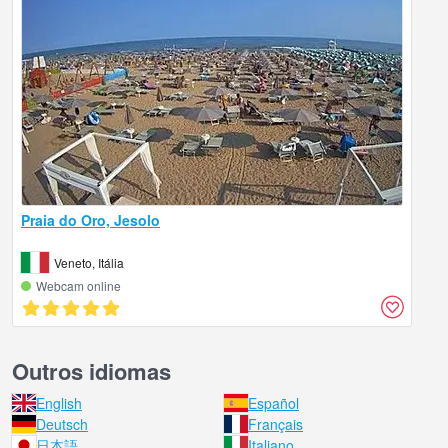
Praia do Oro, Jesolo
Veneto, Itália
Webcam online
Outros idiomas
English
Español
Deutsch
Français
日本語
Italiano