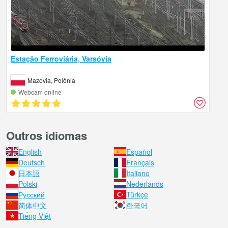
Estação Ferroviária, Varsóvia
Mazovia, Polônia
Webcam online
Outros idiomas
English
Español
Deutsch
Français
日本語
Italiano
Polski
Nederlands
Русский
Türkçe
简体中文
한국어
Tiếng Việt