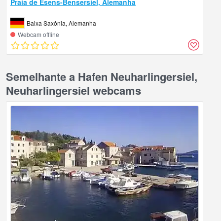
Praia de Esens-Bensersiel, Alemanha
Baixa Saxônia, Alemanha
Webcam offline
Semelhante a Hafen Neuharlingersiel,
Neuharlingersiel webcams