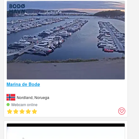
Marina de Bodø
Nordland, Noruega
Webcam online