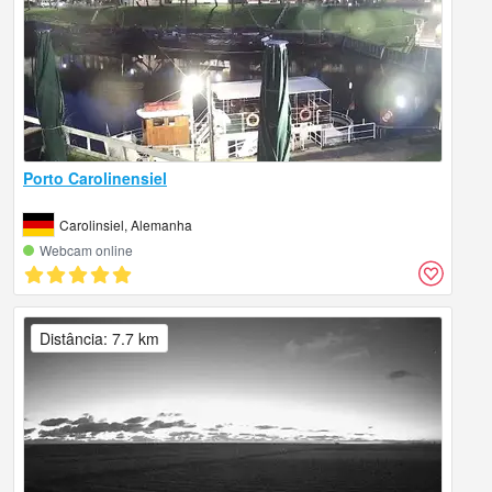
Porto Carolinensiel
Carolinsiel, Alemanha
Webcam online
Distância: 7.7 km