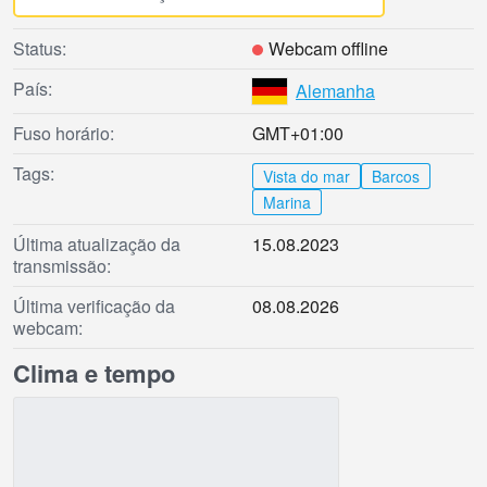
Status:
Webcam offline
País:
Alemanha
Fuso horário:
GMT+01:00
Tags:
Vista do mar
Barcos
Marina
Última atualização da
15.08.2023
transmissão:
Última verificação da
08.08.2026
webcam:
Clima e tempo