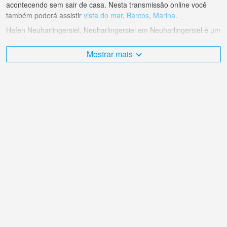
acontecendo sem sair de casa. Nesta transmissão online você
também poderá assistir
vista do mar
,
Barcos
,
Marina
.
Hafen Neuharlingersiel, Neuharlingersiel em Neuharlingersiel é um
lugar bastante popular e muitos de nossos usuários avaliaram a
webcam com pontos de transmissão on-line.
Mostrar mais
O Alemanha é muito diversificado e há um grande número de
lugares que eu gostaria de visitar, e Hafen Neuharlingersiel,
Neuharlingersiel em Neuharlingersiel é sem dúvida um deles!
Alemanha webcam ao vivo está localizada no fuso horário +01:00.