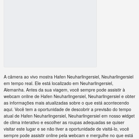
A câmera ao vivo mostra Hafen Neuharlingersiel, Neuharlingersiel
em tempo real. Ele está localizado em Neuharlingersiel,
Alemanha. Antes da sua viagem, você sempre pode assistir à
webcam online de Hafen Neuharlingersiel, Neuharlingersiel e obter
as informações mais atualizadas sobre o que está acontecendo
aqui. Você tem a oportunidade de descobrir a previsão do tempo
atual de Hafen Neuharlingersiel, Neuharlingersiel em nosso widget
de clima interativo e escolher as roupas adequadas se quiser
visitar este lugar e se não tiver a oportunidade de visitá-lo, você
sempre pode assistir online pela webcam e mergulhe no que está