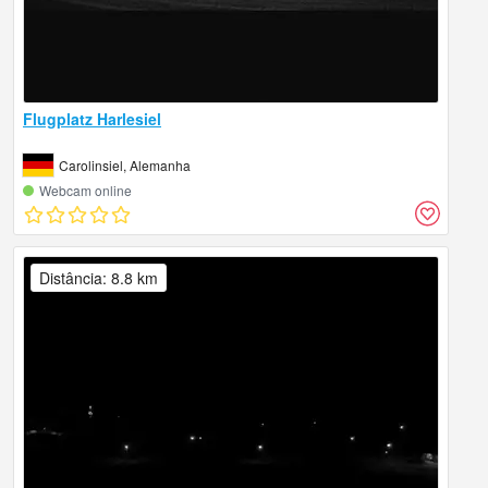
Flugplatz Harlesiel
Carolinsiel, Alemanha
Webcam online
Distância: 8.8 km