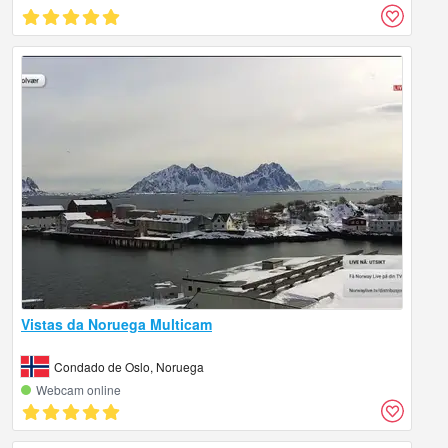
Vistas da Noruega Multicam
Condado de Oslo, Noruega
Webcam online