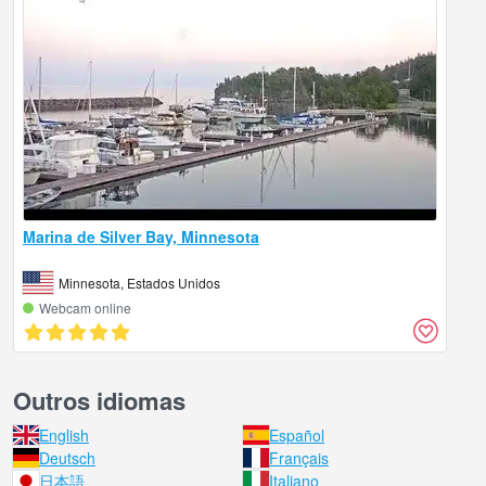
Marina de Silver Bay, Minnesota
Minnesota, Estados Unidos
Webcam online
Outros idiomas
English
Español
Deutsch
Français
日本語
Italiano