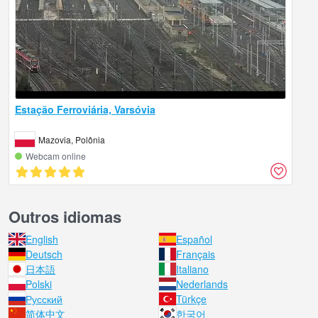
Estação Ferroviária, Varsóvia
Mazovia, Polônia
Webcam online
Outros idiomas
English
Español
Deutsch
Français
日本語
Italiano
Polski
Nederlands
Русский
Türkçe
简体中文
한국어