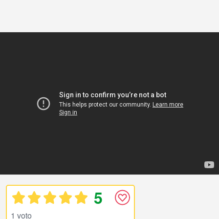
5
1 voto