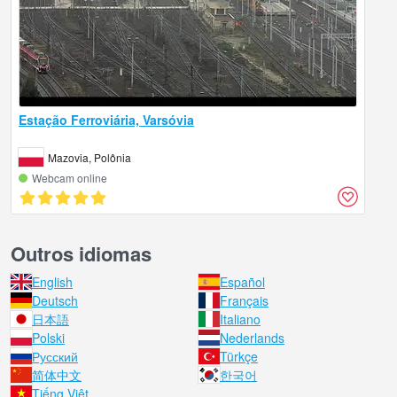
Estação Ferroviária, Varsóvia
Mazovia, Polônia
Webcam online
Outros idiomas
English
Español
Deutsch
Français
日本語
Italiano
Polski
Nederlands
Русский
Türkçe
简体中文
한국어
Tiếng Việt