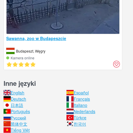
Sawanna, zoo w Budapeszcie
Budapeszt, Węgry
Kamera online
Inne języki
English
Español
Deutsch
Français
日本語
Italiano
Português
Nederlands
Русский
Türkçe
简体中文
한국어
Tiếng Việt