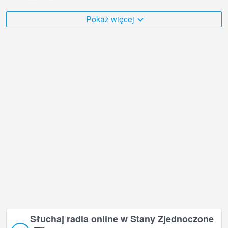
transmisję online.
Pokaż więcej
Stany Zjednoczone jest bardzo różnorodny i jest mnóstwo miejsc,
które chciałbym odwiedzić, a Widok na miasto Los Angeles w jest
niewątpliwie jednym z nich!
Stany Zjednoczone kamera internetowa na żywo znajduje się w
strefie czasowej GMT-05:00.
Słuchaj radia online w Stany Zjednoczone