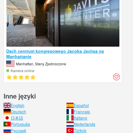
Dach centrum kongresowego Jacoba Javitsa na
Manhattanie
Manhattan, Stany Zjednoczone
Kamera online
Inne języki
English
Español
Deutsch
Français
日本語
Italiano
Português
Nederlands
Русский
Türkçe