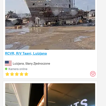
RCVR, R/V Taani, Luizjana
Luizjana, Stany Zjednoczone
Kamera online