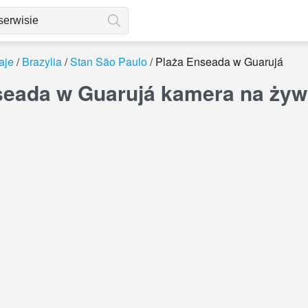
aje
Brazylia
Stan São Paulo
Plaża Enseada w Guarujá
seada w Guarujá kamera na ży