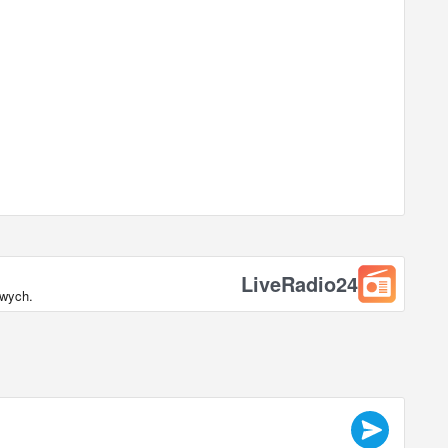
LiveRadio24
owych.