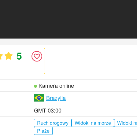
5
Kamera online
Brazylia
:
GMT-03:00
Ruch drogowy
Widoki na morze
Widoki n
Plaże