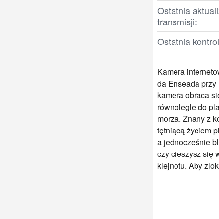
Ostatnia aktual
transmisji:
Ostatnia kontro
Kamera internetow
da Enseada przy 
kamera obraca si
równolegle do pla
morza. Znany z ko
tętniącą życiem p
a jednocześnie bl
czy cieszysz się 
klejnotu. Aby zlo