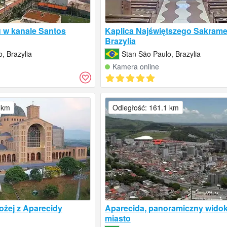
u w kanale Santos
Kaplica Najświętszego Sakrame
Brazylia
, Brazylia
Stan São Paulo, Brazylia
Kamera online
 km
Odległość: 161.1 km
ożej z Aparecidy
Aparecida, panoramiczny widok
miasto