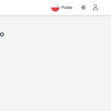
Polski
wo