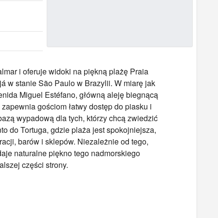
mar i oferuje widoki na piękną plażę Praia
 w stanie São Paulo w Brazylii. W miarę jak
enida Miguel Estéfano, główną aleję biegnącą
i zapewnia gościom łatwy dostęp do piasku i
 bazą wypadową dla tych, którzy chcą zwiedzić
to do Tortuga, gdzie plaża jest spokojniejsza,
racji, barów i sklepów. Niezależnie od tego,
ddaje naturalne piękno tego nadmorskiego
lszej części strony.