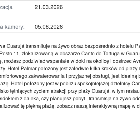
izacja
21.03.2026
la kamery:
05.08.2026
a Guarujá transmituje na żywo obraz bezpośrednio z hotelu Pal
Posto 11, zlokalizowaną w obszarze Canto do Tortuga w Guarujá
ę, możesz podziwiać wspaniałe widoki na okolicę i dostrzec Av
ży. Hotel Palmar położony jest zaledwie kilka kroków od plaży 
mfortowego zakwaterowania i przyjaznej obsługi, jest idealną
lażę. Hotel położony jest w pobliżu spokojniejszej dzielnicy Can
isko tętniących życiem atrakcji przy plaży Guarujá, w tym restau
widokiem z daleka, czy planujesz pobyt , transmisja na żywo o
kalizować tę piękną plażę, zobacz naszą interaktywną mapę w da