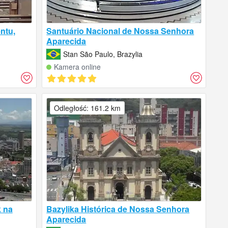
ntu,
Santuário Nacional de Nossa Senhora
Aparecida
Stan São Paulo, Brazylia
Kamera online
Odległość: 161.2 km
 na
Bazylika Histórica de Nossa Senhora
Aparecida