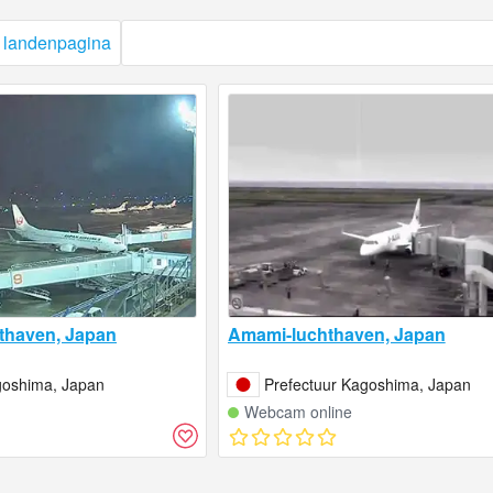
e landenpagina
thaven, Japan
Amami-luchthaven, Japan
goshima, Japan
Prefectuur Kagoshima, Japan
Webcam online