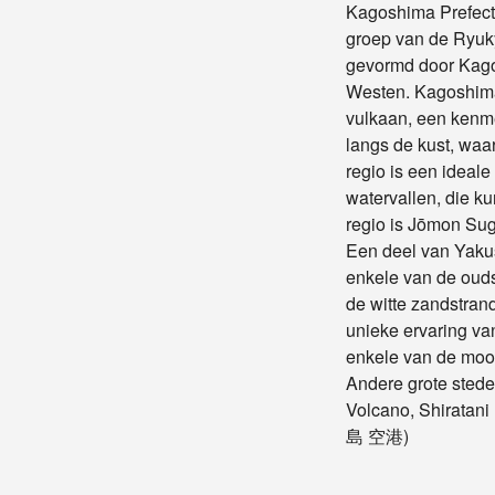
Kagoshima Prefectu
groep van de Ryuky
gevormd door Kagos
Westen. Kagoshima,
vulkaan, een kenme
langs de kust, waa
regio is een ideal
watervallen, die 
regio is Jōmon Sug
Een deel van Yakus
enkele van de oud
de witte zandstran
unieke ervaring va
enkele van de moo
Andere grote ste
Volcano, Shiratani
島 空港)