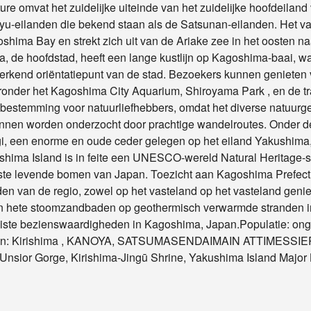
re omvat het zuidelijke uiteinde van het zuidelijke hoofdeiland
u-eilanden die bekend staan ​​als de Satsunan-eilanden. Het va
hima Bay en strekt zich uit van de Ariake zee in het oosten naa
 de hoofdstad, heeft een lange kustlijn op Kagoshima-baai, wa
rkend oriëntatiepunt van de stad. Bezoekers kunnen genieten 
ronder het Kagoshima City Aquarium, Shiroyama Park , en de t
e bestemming voor natuurliefhebbers, omdat het diverse natuurg
kunnen worden onderzocht door prachtige wandelroutes. Onder
i, een enorme en oude ceder gelegen op het eiland Yakushima, 
hima Island is in feite een UNESCO-wereld Natural Heritage-si
ste levende bomen van Japan. Toezicht aan Kagoshima Prefect
den van de regio, zowel op het vasteland op het vasteland genie
n hete stoomzandbaden op geothermisch verwarmde stranden in
iste bezienswaardigheden in Kagoshima, Japan.Populatie: ong
den: Kirishima , KANOYA, SATSUMASENDAIMAIN ATTIMESSIEPE
 Unsior Gorge, Kirishima-Jingū Shrine, Yakushima Island Majo