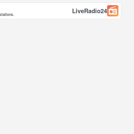
LiveRadio24
stations.