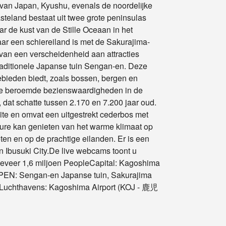
 van Japan, Kyushu, evenals de noordelijke
steland bestaat uit twee grote peninsulas
r de kust van de Stille Oceaan in het
ar een schiereiland is met de Sakurajima-
van een verscheidenheid aan attracties
raditionele Japanse tuin Sengan-en. Deze
ebieden biedt, zoals bossen, bergen en
 de beroemde bezienswaardigheden in de
dat schatte tussen 2.170 en 7.200 jaar oud.
te en omvat een uitgestrekt cederbos met
ure kan genieten van het warme klimaat op
ten en op de prachtige eilanden. Er is een
 Ibusuki City.De live webcams toont u
eveer 1,6 miljoen PeopleCapital: Kagoshima
N: Sengan-en Japanse tuin, Sakurajima
r Luchthavens: Kagoshima Airport (KOJ - 鹿児