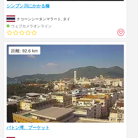
シンプン川にかかる橋
ナコーンシータンマラート, タイ
ウェブカメラオンライン
距離: 92.6 km
パトン湾、プーケット