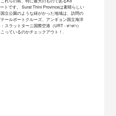
これらの島、特に最大のものであるKo
Surat Thini Provinceは素晴らしい
ク国立公園のような緑がかった地域は、訪問の
グテールボートクルーズ、アンギョン国立海洋
トターニ国際空港（URT - ท่าท่า）
こっているのかチェックアウト！.