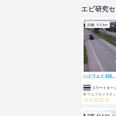
エビ研究セ
距離: 5.0 km
ハイウェイ 42
スラートターニ
ウェブカメラオ
距離: 43.4 km