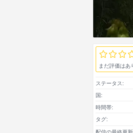
まだ評価はあ
ステータス:
国:
時間帯:
タグ:
配信の最終更新