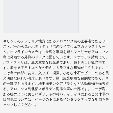
ギリシャのテッサリア地方にあるアロニソス島の主要港であるリト
ス・バーから見たパティティリ港のライブウェブカメラストリー
ム。オンラインカメラは、乗客と車両を運ぶフェリーがアロニソス
島に発着する外側のドックに面しています。スポラデス諸島にて。
パティティリは、島の主要な観光港であり、最も美しい観光港で
す。海を見下ろす緑の丘の斜面にカラフルな建物が目立ちます。こ
こは島の南部にあり、入り江、洞窟、小さな小石のビーチのある風
光明媚な険しい海岸があります。島は風光明媚な目的地であり、そ
の一部でもあります。地中海モンクアザラシなどの動植物を保護す
る、アロニソス島北部スポラデス海洋公園の一部です。エーゲ海に
ある絵のように美しいギリシャの村パティティリにあるこの休暇の
目的地については、ページの下にあるインタラクティブな地図をチ
ェックしてください。