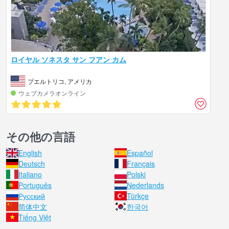
ロイヤル ソネスタ サン フアン カム
プエルトリコ, アメリカ
ウェブカメラオンライン
その他の言語
English
Español
Deutsch
Français
Italiano
Polski
Português
Nederlands
Русский
Türkçe
简体中文
한국어
Tiếng Việt