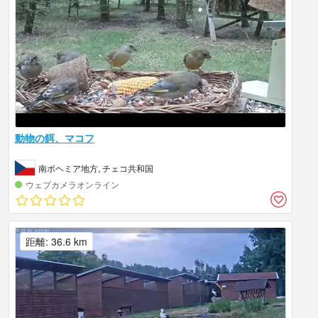
動物の餌、マコフ
南ボヘミア地方, チェコ共和国
ウェブカメラオンライン
距離: 36.6 km