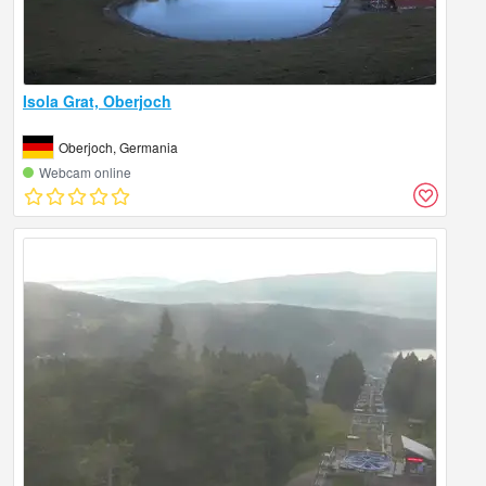
Isola Grat, Oberjoch
Oberjoch, Germania
Webcam online