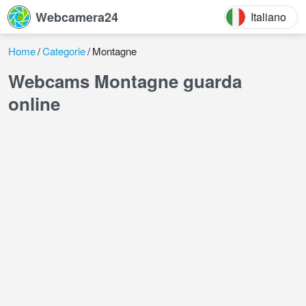
Webcamera24
Italiano
Home
Categorie
Montagne
Webcams Montagne guarda
online