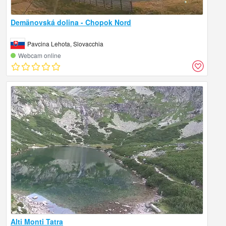
Demänovská dolina - Chopok Nord
Pavcina Lehota, Slovacchia
Webcam online
Alti Monti Tatra