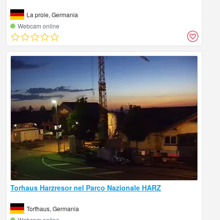
La prole, Germania
Webcam online
Torhaus Harzresor nel Parco Nazionale HARZ
Torfhaus, Germania
Webcam online