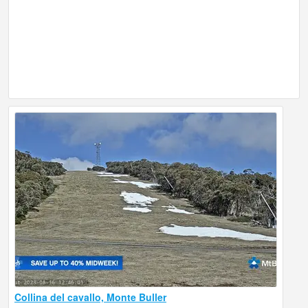
Collina del cavallo, Monte Buller