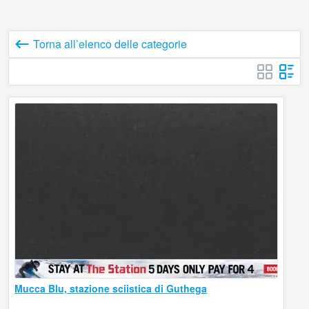
Torna all’elenco delle categorie
Mucca Blu, stazione sciistica di Guthega