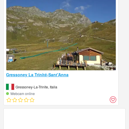
Gressoney La Trinité-Sant'Anna
Gressoney-La-Trinite, Italia
Webcam online