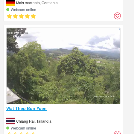
Mais macinato, Germania
Webcam online
Wat Thep Bun Yuen
Chiang Rai, Tailandia
Webcam online