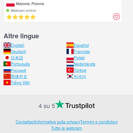
Mazovia, Polonia
Webcam online
Altre lingue
English
Español
Deutsch
Français
日本語
Polski
Português
Nederlands
Русский
Türkçe
简体中文
한국어
Tiếng Việt
4 su 5
Contattaci
Informativa sulla privacy
Termini e condizioni
Tutte le webcam