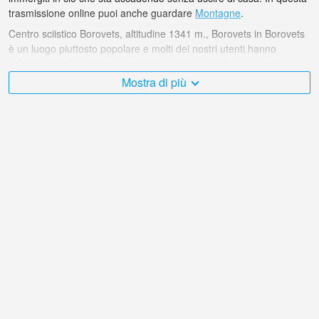
trasmissione online puoi anche guardare
Montagne
.
Centro sciistico Borovets, altitudine 1341 m., Borovets in Borovets
è un luogo piuttosto popolare e molti dei nostri utenti hanno
valutato la webcam con punti di trasmissione online.
Mostra di più
Il Bulgaria è molto vario e ci sono moltissimi posti che mi
piacerebbe visitare, e Centro sciistico Borovets, altitudine 1341 m.,
Borovets in Borovets è senza dubbio uno di questi!
La webcam live Bulgaria si trova nel fuso orario +02:00.