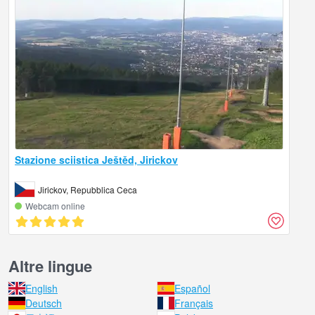
Stazione sciistica Ještěd, Jirickov
Jirickov, Repubblica Ceca
Webcam online
Altre lingue
English
Español
Deutsch
Français