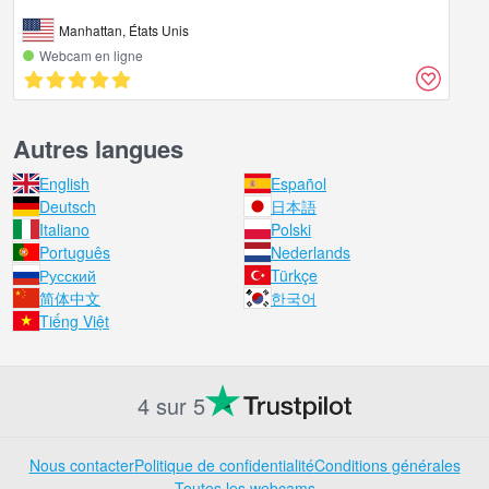
Manhattan, États Unis
Webcam en ligne
Autres langues
English
Español
Deutsch
日本語
Italiano
Polski
Português
Nederlands
Русский
Türkçe
简体中文
한국어
Tiếng Việt
4 sur 5
Nous contacter
Politique de confidentialité
Conditions générales
Toutes les webcams