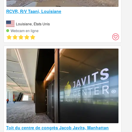
RCVR, R/V Taani, Louisiane
Louisiane, États Unis
Webcam en ligne
Toit du centre de congrès Jacob Javits, Manhattan