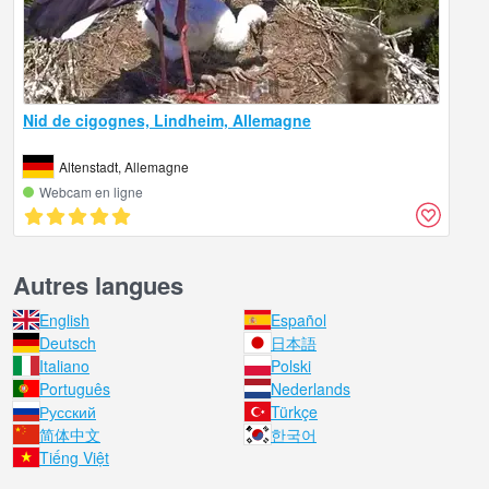
Nid de cigognes, Lindheim, Allemagne
Altenstadt, Allemagne
Webcam en ligne
Autres langues
English
Español
Deutsch
日本語
Italiano
Polski
Português
Nederlands
Русский
Türkçe
简体中文
한국어
Tiếng Việt