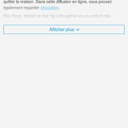
quitter la maison. Dans cette diffusion en ligne, vous pouvez
également regarder
circulation
.
Kho Hong, district de Hat Yai à Songkhla est un endroit très
populaire et beaucoup de nos utilisateurs ont évalué la webcam
avec des points de diffusion en ligne.
Afficher plus
Le Thaïlande est très diversifié et il y a un grand nombre d'endroits
que j'aimerais visiter, et Kho Hong, district de Hat Yai dans
Songkhla en fait sans aucun doute partie!
La webcam en direct Thaïlande est située dans le fuseau horaire
+07:00.