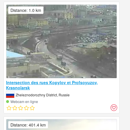
Distance: 1.0 km
Intersection des rues Kopylov et Profsoyuzov,
Krasnoïarsk
Zheleznodorozhny District, Russie
Webcam en ligne
Distance: 401.4 km