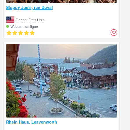
Sloppy Joe's, rue Duval
Floride, États Unis
Webcam en ligne
Rhein Haus, Leavenworth