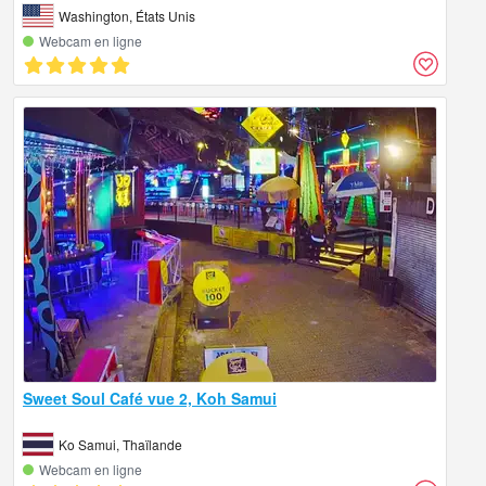
Washington, États Unis
Webcam en ligne
Sweet Soul Café vue 2, Koh Samui
Ko Samui, Thaïlande
Webcam en ligne