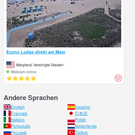
Econo Lodge direkt am Meer
Maryland, Vereinigte Staaten
Webcam online
Andere Sprachen
English
Español
Français
日本語
Italiano
Polski
Português
Nederlands
Русский
Türkçe