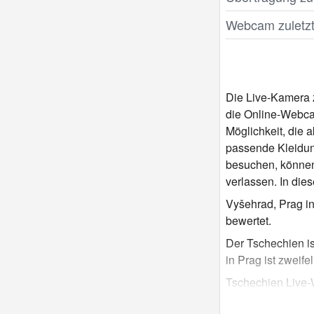
Webcam zuletzt 
Die Live-Kamera z
die Online-Webca
Möglichkeit, die 
passende Kleidun
besuchen, können
verlassen. In di
Vyšehrad, Prag in
bewertet.
Der Tschechien is
in Prag ist zweife
Tschechien Live-
beliebte Webcams