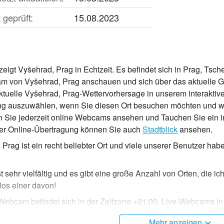
geprüft:
15.08.2023
eigt Vyšehrad, Prag in Echtzeit. Es befindet sich in Prag, Tsch
m von Vyšehrad, Prag anschauen und sich über das aktuelle Ge
aktuelle Vyšehrad, Prag-Wettervorhersage in unserem interaktiv
g auszuwählen, wenn Sie diesen Ort besuchen möchten und we
 Sie jederzeit online Webcams ansehen und Tauchen Sie ein 
eser Online-Übertragung können Sie auch
Stadtblick
ansehen.
 Prag ist ein recht beliebter Ort und viele unserer Benutzer h
t sehr vielfältig und es gibt eine große Anzahl von Orten, die
llos einer davon!
Webcam befindet sich in der Zeitzone +01:00. Live-Webcams in
 angezeigt.
Mehr anzeigen