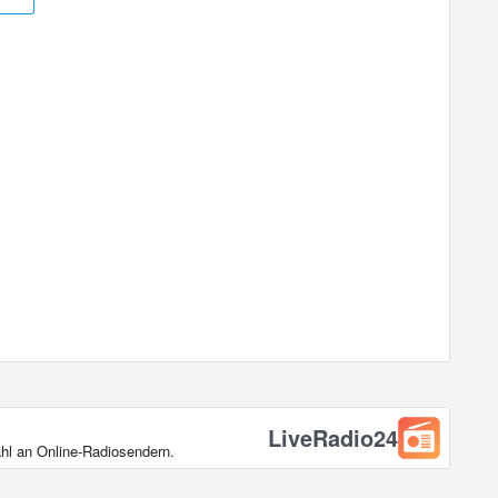
LiveRadio24
ahl an Online‑Radiosendern.