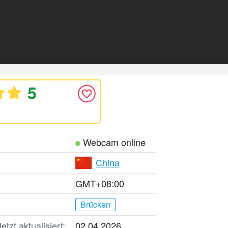
5
Webcam online
China
GMT+08:00
Brücken
tzt aktualisiert:
02.04.2026