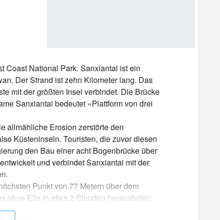
Coast National Park. Sanxiantai ist ein
an. Der Strand ist zehn Kilometer lang. Das
te mit der größten Insel verbindet. Die Brücke
me Sanxiantai bedeutet «Plattform von drei
ie allmähliche Erosion zerstörte den
lso Küsteninseln. Touristen, die zuvor diesen
egierung den Bau einer acht Bogenbrücke über
entwickelt und verbindet Sanxiantai mit der
en.
 höchsten Punkt von 77 Metern über dem
es ohne Eile in etwa 2 Stunden herausholen.
Erosion, die die Grundlage legendärer