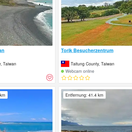
an
Torik Besucherzentrum
y, Taiwan
Taitung County, Taiwan
Webcam online
 km
Entfernung: 41.4 km