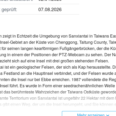
geprüft:
07.08.2026
eigt in Echtzeit die Umgebung von Sanxiantai in Taiwans East 
-Insel-Gebiet an der Küste von Chenggong, Taitung County, Taiw
t für seinen langen kearförmigen Fußgängerbrücken, der die Küs
ndung in einem der Positionen der PTZ-Webcam zu sehen. Der Na
ezieht sich auf eine Insel mit drei großen stehenden Felsen.
 ist ein geologischer Felsen, der sich als Kap herausstellte. D
s Festland an die Hauptinsel verbindet, und der Felsen wurde a
nnten die Insel nur bei Ebbe erreichen. 1987 vollendete die R
 Insel führt. Es wurde in Form einer seedrachenähnlichen Welle 
 ist das berühmteste Wahrzeichen der Taiwans Ostküste geword
te Territorium von Sanxiantai ist ungefähr 22 Hektar mit dem
 gibt einen Weg, der um die Insel herumgeht, und Sie können 
 Korallenriffen umgeben. Aufgrund der starken Verwitterung und 
Mehr anzeigen