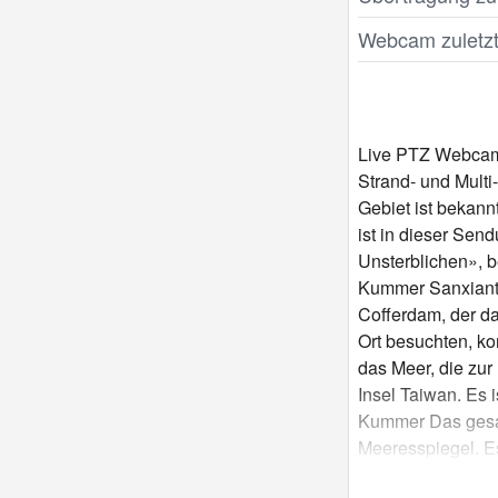
Webcam zuletzt 
Live PTZ Webcam z
Strand- und Multi
Gebiet ist bekann
ist in dieser Se
Unsterblichen», b
Kummer Sanxiantai
Cofferdam, der da
Ort besuchten, ko
das Meer, die zur
Insel Taiwan. Es
Kummer Das gesam
Meeresspiegel. Es
Die Insel ist von