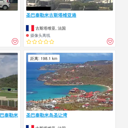
圣巴泰勒米古斯塔维亚港
古斯塔维亚, 法国
摄像头离线
距离: 198.1 km
圣巴泰勒米
圣巴泰勒米岛圣让湾