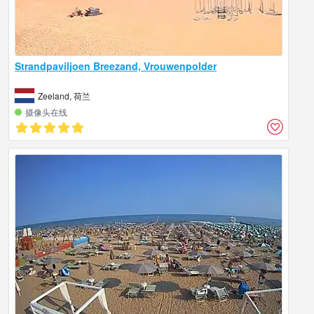
Strandpaviljoen Breezand, Vrouwenpolder
Zeeland, 荷兰
摄像头在线