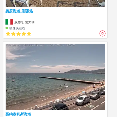
奥罗海滩, 耶索洛
威尼托, 意大利
摄像头在线
戛纳泰利斯海滩