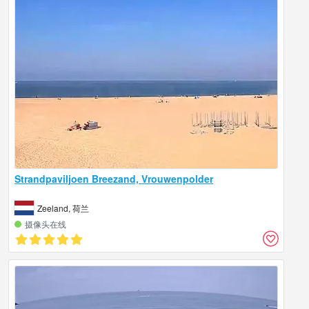
Strandpaviljoen Breezand, Vrouwenpolder
Zeeland, 荷兰
摄像头在线