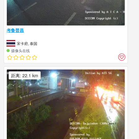
考鲁普昌
宋卡府, 泰国
摄像头在线
距离: 22.1 km