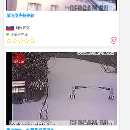
斯洛伐克特伦钦
斯洛伐克
摄像头在线
弗拉特纳 - 帕塞基滑雪胜地