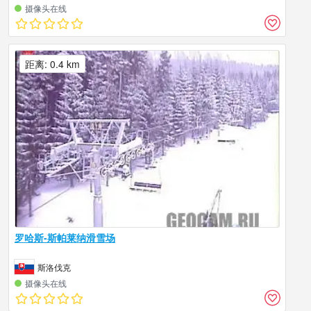
摄像头在线
距离: 0.4 km
罗哈斯-斯帕莱纳滑雪场
斯洛伐克
摄像头在线