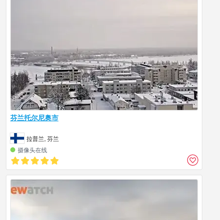
芬兰托尔尼奥市
拉普兰, 芬兰
摄像头在线