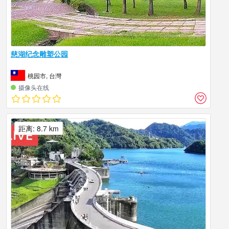
慈湖纪念雕塑公园
桃园市, 台灣
摄像头在线
距离: 8.7 km