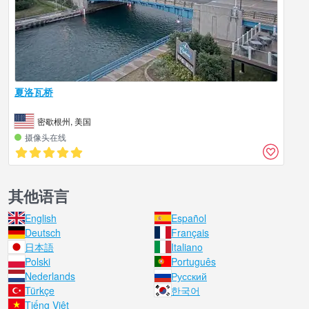
夏洛瓦桥
密歇根州, 美国
摄像头在线
其他语言
English
Español
Deutsch
Français
日本語
Italiano
Polski
Português
Nederlands
Русский
Türkçe
한국어
Tiếng Việt