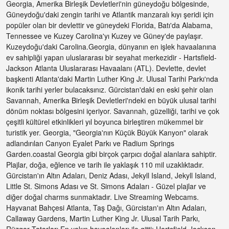
Georgia, Amerika Birleşik Devletleri'nin güneydoğu bölgesinde,
Güneydoğu'daki zengin tarihi ve Atlantik manzaralı kıyı şeridi için
popüler olan bir devlettir ve güneydeki Florida, Batı'da Alabama,
Tennessee ve Kuzey Carolina'yı Kuzey ve Güney'de paylaşır.
Kuzeydoğu'daki Carolina.Georgia, dünyanın en işlek havaalanına
ev sahipliği yapan uluslararası bir seyahat merkezidir - Hartsfield-
Jackson Atlanta Uluslararası Havaalanı (ATL). Devlette, devlet
başkenti Atlanta'daki Martin Luther King Jr. Ulusal Tarihi Parkı'nda
ikonik tarihi yerler bulacaksınız. Gürcistan'daki en eski şehir olan
Savannah, Amerika Birleşik Devletleri'ndeki en büyük ulusal tarihi
dönüm noktası bölgesini içeriyor. Savannah, güzelliği, tarihi ve çok
çeşitli kültürel etkinlikleri yıl boyunca birleştiren mükemmel bir
turistik yer. Georgia, "Georgia'nın Küçük Büyük Kanyon" olarak
adlandırılan Canyon Eyalet Parkı ve Radium Springs
Garden.coastal Georgia gibi birçok çarpıcı doğal alanlara sahiptir.
Plajlar, doğa, eğlence ve tarih ile yaklaşık 110 mil uzaklıktadır.
Gürcistan'ın Altın Adaları, Deniz Adası, Jekyll Island, Jekyll Island,
Little St. Simons Adası ve St. Simons Adaları - Güzel plajlar ve
diğer doğal charms sunmaktadır. Live Streaming Webcams.
Hayvanat Bahçesi Atlanta, Taş Dağı, Gürcistan'ın Altın Adaları,
Callaway Gardens, Martin Luther King Jr. Ulusal Tarih Parkı,