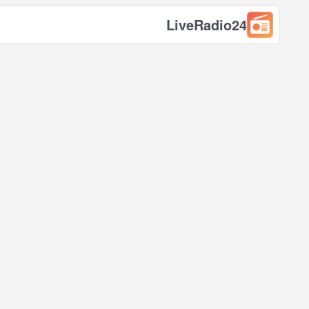
LiveRadio24
.