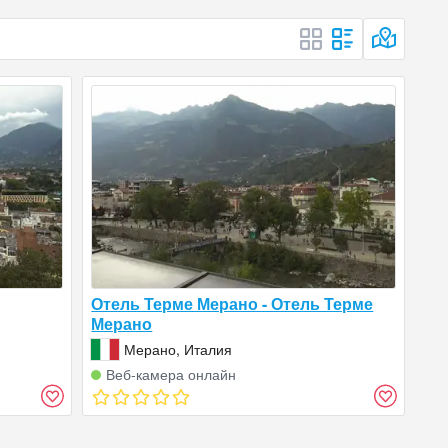
Отель Терме Мерано - Отель Терме
Мерано
Мерано, Италия
Веб‑камера онлайн