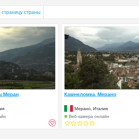
 страницу страны
ц Меран
Камнеломка, Мерано
ия
Мерано, Италия
айн
Веб‑камера онлайн