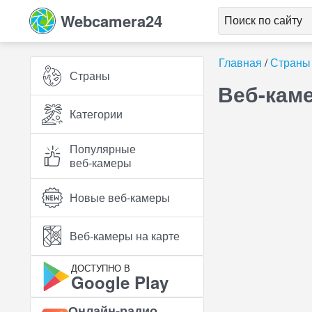
Webcamera24
Главная
Страны
Страны
Веб-кам
Категории
Популярные
веб‑камеры
Новые веб‑камеры
Веб‑камеры на карте
ДОСТУПНО В
Google Play
Онлайн‑радио