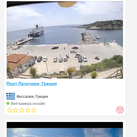
Порт Патитири, Греция
Фессалия, Греция
Веб‑камера онлайн