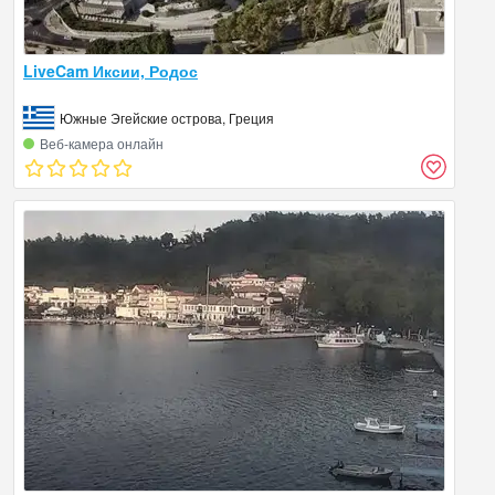
LiveCam Иксии, Родос
Южные Эгейские острова, Греция
Веб‑камера онлайн