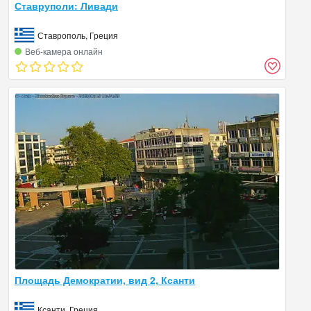
Ставруполи: Ливади
Ставрополь, Греция
Веб‑камера онлайн
Площадь Демократии, вид 2, Ксанти
Ксанти, Греция