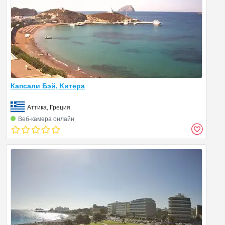
Капсали Бэй, Китера
Аттика, Греция
Веб‑камера онлайн