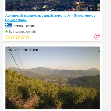
Афинский международный аэропорт «Элефтериос
Венизелос».
Аттика, Греция
Веб‑камера онлайн