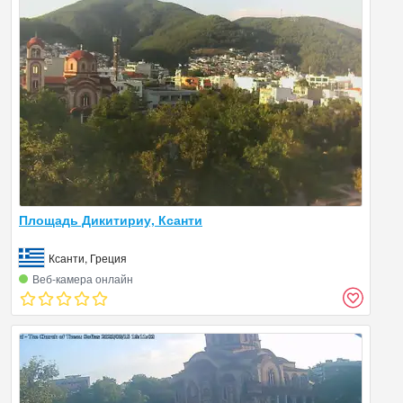
Площадь Дикитириу, Ксанти
Ксанти, Греция
Веб‑камера онлайн