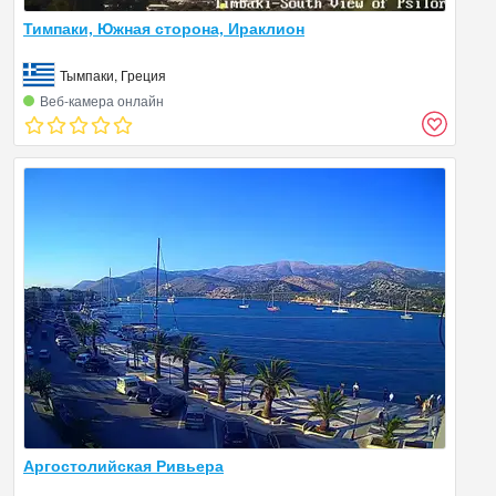
Тимпаки, Южная сторона, Ираклион
Тымпаки, Греция
Веб‑камера онлайн
Аргостолийская Ривьера