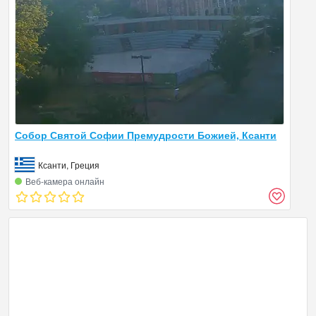
Собор Святой Софии Премудрости Божией, Ксанти
Ксанти, Греция
Веб‑камера онлайн