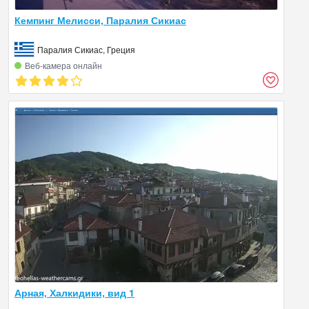
Кемпинг Мелисси, Паралия Сикиас
Паралия Сикиас, Греция
Веб‑камера онлайн
Арная, Халкидики, вид 1