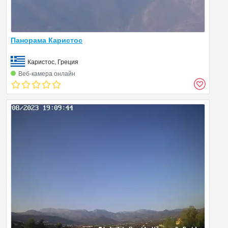
Панорама Каристос
Каристос, Греция
Веб‑камера онлайн