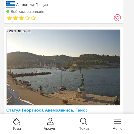
Аргостоли, Греция
Веб‑камера онлайн
Статуя Георгиоса Анемоянниса, Гайос
Гайос, Греция
Тема
Аккаунт
Поиск
Меню
Веб‑камера онлайн