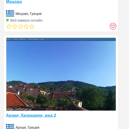
Мецово
Мецово, Греция
Веб‑камера онлайн
Арная, Халкидики, вид 2
Арная, Греция