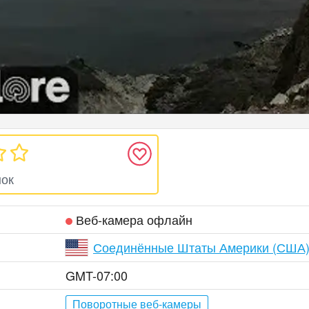
нок
Веб‑камера офлайн
Соединённые Штаты Америки (США
GMT-07:00
Поворотные веб-камеры