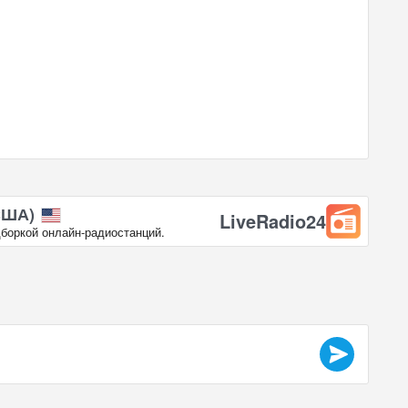
США)
LiveRadio24
боркой онлайн‑радиостанций.