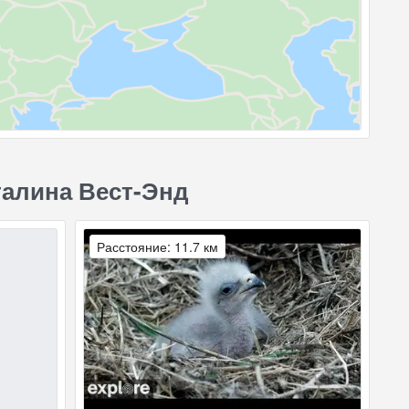
талина Вест-Энд
Расстояние: 11.7 км