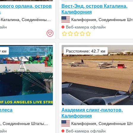
ового орлана, остров
Вест-Энд, остров Каталина,
а
Калифорния
-Каталина, Соединённые
Калифорния, Соединённые Шт
ки (США)
Америки (США)
айн
Веб‑камера офлайн
9 км
Расстояние: 42.7 км
елеса
Академия слинг-пилотов,
Калифорния
с, Соединённые Штаты
Калифорния, Соединённые Шт
А)
Америки (США)
айн
Веб‑камера офлайн