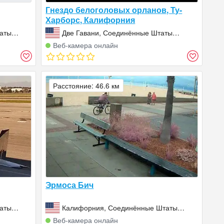
Гнездо белоголовых орланов, Ту-
Харборс, Калифорния
аты
Две Гавани, Соединённые Штаты
Америки (США)
Веб‑камера онлайн
Расстояние: 46.6 км
Эрмоса Бич
аты
Калифорния, Соединённые Штаты
Америки (США)
Веб‑камера онлайн