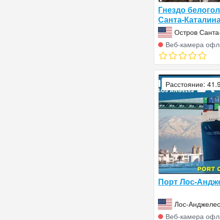
Гнездо белогол
Санта-Каталин
Остров Санта
Штаты Амери
Веб‑камера офл
Расстояние: 41.
Порт Лос-Андж
Лос-Анджеле
Америки (СШ
Веб‑камера офл