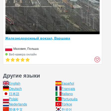
Железнодорожный вокзал, Варшава
Мазовия, Польша
Веб‑камера онлайн
Другие языки
English
Español
Deutsch
Français
日本語
Italiano
Polski
Português
Nederlands
Türkçe
简体中文
한국어