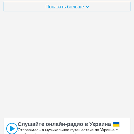
онлайн-трансляцией на баллов.
Показать больше
Украина очень разнообразна и есть огромное количество мест,
которые мне хотелось бы посетить и улица Ленина 40, Судак в
Судак, несомненно, одно из них!
улица Ленина 40, Судак расположена в часовом поясе +03:00.
Онлайн-трансляции с веб-камер Судака. Первыми показаны
популярные веб-камеры.
Слушайте онлайн‑радио в Украина
Отправьтесь в музыкальное путешествие по Украина с