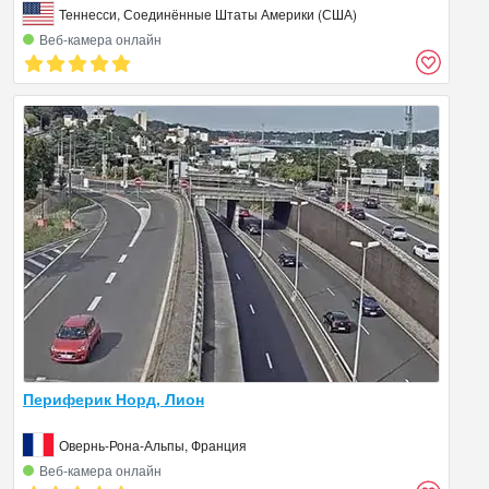
Теннесси, Соединённые Штаты Америки (США)
Веб‑камера онлайн
Периферик Норд, Лион
Овернь-Рона-Альпы, Франция
Веб‑камера онлайн