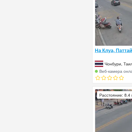
На Клуа, Патта
Чонбури, Таи
Веб‑камера онл
Расстояние: 8.4