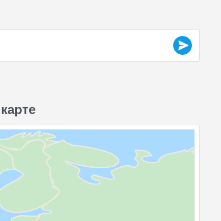
 карте