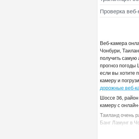
Проверка веб‑
Веб-камера онла
Чонбури, Таилан
получить самую 
прогноз погоды 
если вы хотите п
камеру и погруз
дорожные веб-к
Шоссе 36, район
камеру с онлайн
Таиланд очень р
Банг Ламунг в Ч
Шоссе 36, район