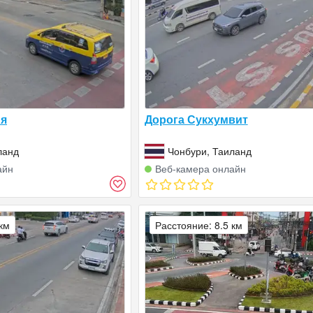
йя
Дорога Сукхумвит
ланд
Чонбури, Таиланд
айн
Веб‑камера онлайн
 км
Расстояние: 8.5 км