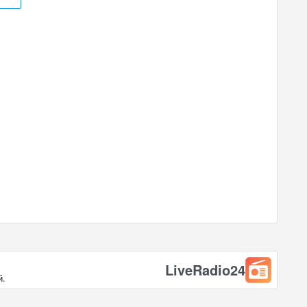
LiveRadio24
й.