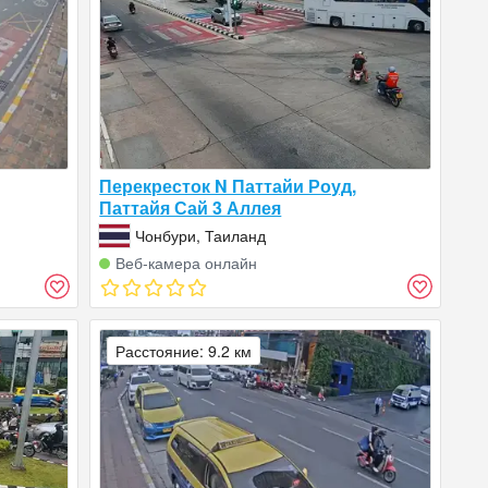
Перекресток N Паттайи Роуд,
Паттайя Сай 3 Аллея
Чонбури, Таиланд
Веб‑камера онлайн
Расстояние: 9.2 км