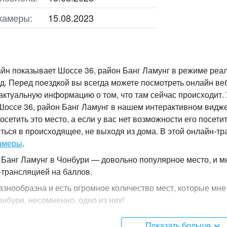
камеры:
15.08.2023
йн показывает Шоссе 36, район Банг Ламунг в режиме реа
д. Перед поездкой вы всегда можете посмотреть онлайн ве
актуальную информацию о том, что там сейчас происходит. 
Шоссе 36, район Банг Ламунг в нашем интерактивном видж
осетить это место, а если у вас нет возможности его посети
иться в происходящее, не выходя из дома. В этой онлайн-т
амеры
.
 Банг Ламунг в Чонбури — довольно популярное место, и м
-трансляцией на баллов.
азнообразна и есть огромное количество мест, которые мне
онбури, несомненно, одно из них!
 Банг Ламунг расположена в часовом поясе +07:00.
Показать больше